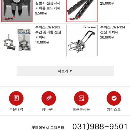
실방지 선상낚시
25,000원
거치용 로드키퍼
9,500원
루웍스 LWT-202
루웍스 LWT-134
수갑 꽂이형 선상
선상 거치대
거치대
36,000원
10,800원
더보기 ▼
주문내역
장바구니
최근본상품
찜리스트