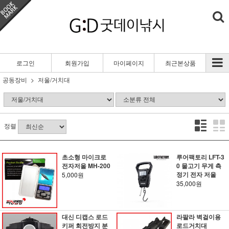
로그인
회원가입
마이페이지
최근본상품
공동장비
저울/거치대
정렬
초소형 마이크로
루어팩토리 LFT-3
전자저울 MH-200
0 물고기 무게 측
정기 전자 저울
5,000원
35,000원
대신 디캡스 로드
라팔라 벽걸이용
키퍼 회전방지 분
로드거치대