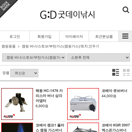
로그인
회원가입
마이페이지
최근본상품
캠핑용품
캠핑 버너/스토브/부탄가스(캠핑가스)/토치,인두기
정렬
해동 HC-1476 카
코베아 큐브버너
리스마 버너 삼각
44,000원
어댑터
6,900원
코베아 캠프1 플러
코베아 KGR 2007
스 캠핑 가스버너
엑스온가스버너