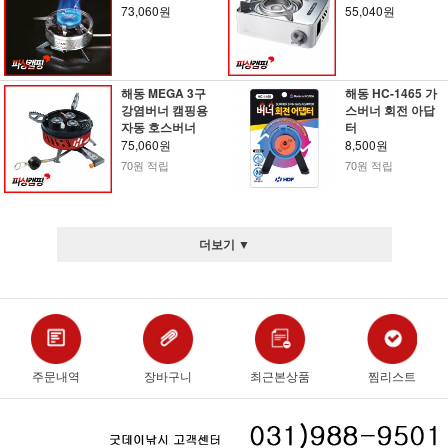
73,060원
55,040원
해동 MEGA 3구
해동 HC-1465 가
강염버너 캠핑용
스버너 회전 아답
자동 호스버너
터
75,060원
8,500원
70원 적립
70원 적립
더보기 ▼
주문내역
장바구니
최근본상품
찜리스트