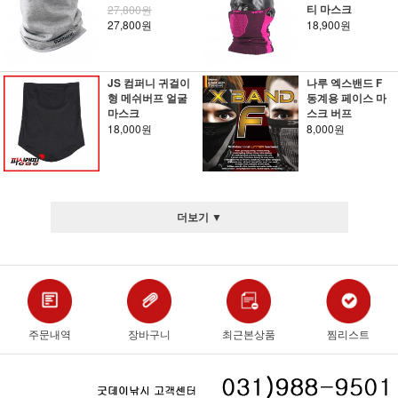
티 마스크
27,800원
27,800원
18,900원
JS 컴퍼니 귀걸이
나루 엑스밴드 F
형 메쉬버프 얼굴
동계용 페이스 마
마스크
스크 버프
18,000원
8,000원
더보기 ▼
주문내역
장바구니
최근본상품
찜리스트