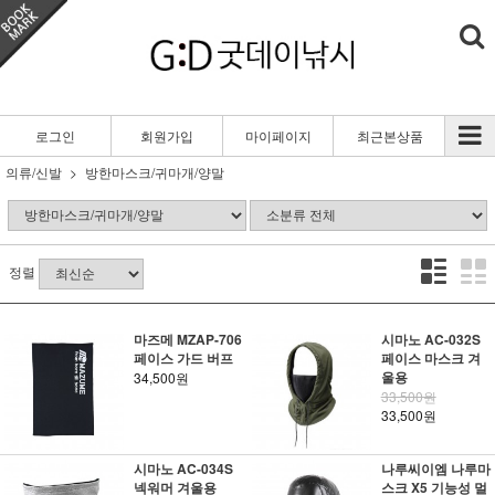
로그인
회원가입
마이페이지
최근본상품
의류/신발
방한마스크/귀마개/양말
정렬
마즈메 MZAP-706
시마노 AC-032S
페이스 가드 버프
페이스 마스크 겨
울용
34,500원
33,500원
33,500원
시마노 AC-034S
나루씨이엠 나루마
넥워머 겨울용
스크 X5 기능성 멀