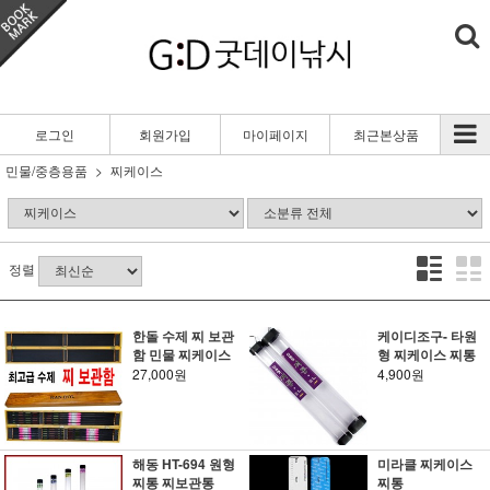
로그인
회원가입
마이페이지
최근본상품
민물/중층용품
찌케이스
정렬
한돌 수제 찌 보관
케이디조구- 타원
함 민물 찌케이스
형 찌케이스 찌통
27,000원
4,900원
해동 HT-694 원형
미라클 찌케이스
찌통 찌보관통
찌통