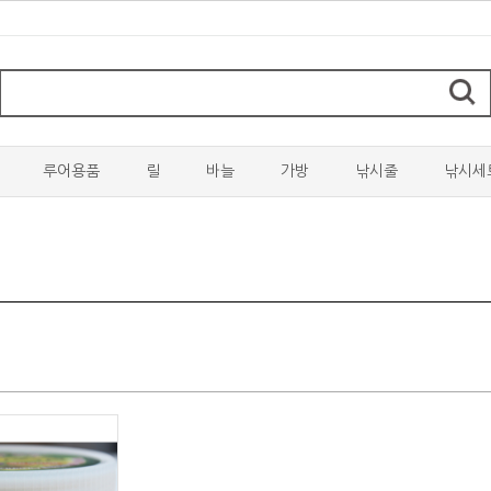
루어용품
릴
바늘
가방
낚시줄
낚시세