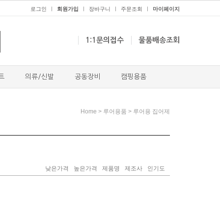
로그인
회원가입
장바구니
주문조회
마이페이지
ㅣ
ㅣ
ㅣ
ㅣ
1:1문의접수
물품배송조회
트
의류/신발
공동장비
캠핑용품
>
>
Home
루어용품
루어용 집어제
낮은가격
높은가격
제품명
제조사
인기도