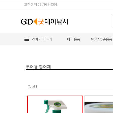
고객센터
031)988-9501
전체카테고리
바다용품
민물/중층용품
루어용 집어제
Total
2