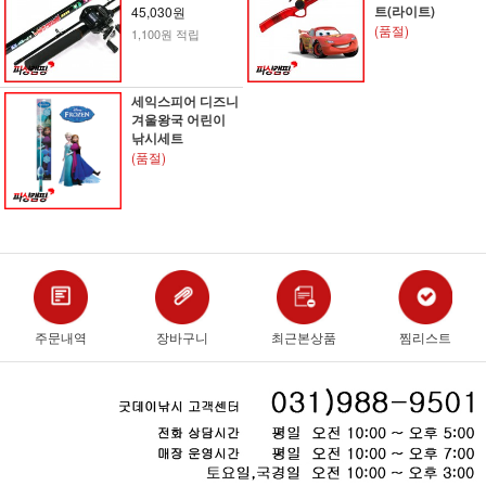
트(라이트)
45,030원
(품절)
1,100원 적립
세익스피어 디즈니
겨울왕국 어린이
낚시세트
(품절)
주문내역
장바구니
최근본상품
찜리스트