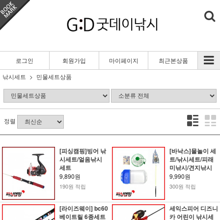
로그인
회원가입
마이페이지
최근본상품
낚시세트
민물세트상품
정렬
[피싱캠핑]빙어 낚
[바낙스]물놀이 세
시세트/얼음낚시
트/낚시세트/피래
세트
미낚시/견지낚시
9,890원
9,990원
190원 적립
300원 적립
[라이즈웨이] bc60
세익스피어 디즈니
베이트릴 6종세트
카 어린이 낚시세